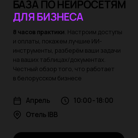
на ваших таблицах/документах.
Честный обзор того, что работает
в белорусском бизнесе
Апрель
10:00 - 18:00
Отель IBB
Забронировать место
ПОЧЕМУ Я ПРОВОЖУ
ЭТОТ ПРАКТИКУМ?