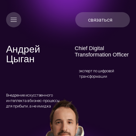
связаться
связаться
Андрей
Chief Digital
Transformation Officer
Цыган
эксперт по цифровой
трансформации
Внедрение искусственного
интеллекта в бизнес-процессы
для прибыли, а не имиджа