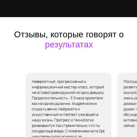
Отзывы, которые говорят о
результатах
Невероятный, прогрессивный и
Послуш
информационный мастер-класс, который
развити
не оставил равнодушной ни одну девушку.
окунулс
Продолжительность - 3.5 часа пролетели
очень у
как на одном дыхании. Андрея можно
домашню
слушать вечно. Нейросети и
думал, 
искусственный интеллект уже вошёл в
обсужда
нашу жизнь. Прогресс и технологии
активно
развиваются так стремительно, что ты
сейчас
опоздал ещё вчера. С появлением чата Gpt
уже совсем скоро исчезнут за